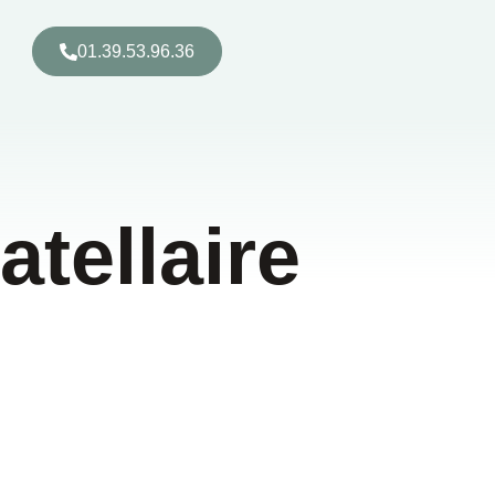
01.39.53.96.36
atellaire