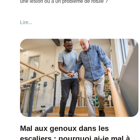
une lésion ou à un problème de rotule ?
Lire...
Mal aux genoux dans les
escaliers : pourquoi ai-je mal à