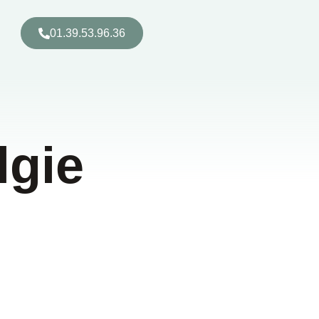
01.39.53.96.36
lgie