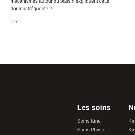
mécanismes autour du bassin expliquent cette
douleur fréquente ?
Lire...
Les soins
N
Soins Kiné
Kin
Soins Physio
Kin