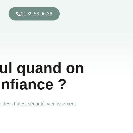
01.39.53.96.36
eul quand on
nfiance ?
n des chutes
,
sécurité
,
vieillissement