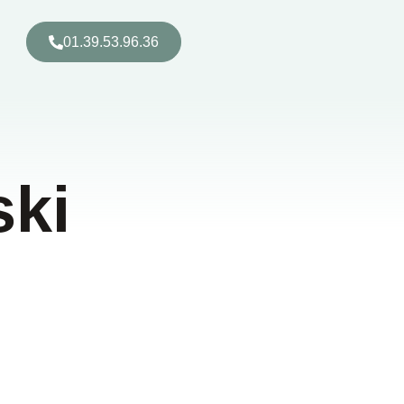
01.39.53.96.36
ski