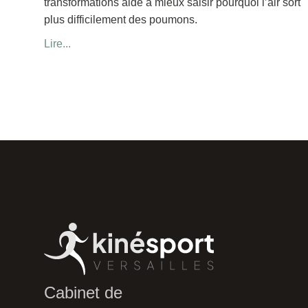
transformations aide à mieux saisir pourquoi l’air sort
plus difficilement des poumons.
Lire...
Cabinet de