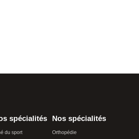
os spécialités
Nos spécialités
é du sport
Orthopédie