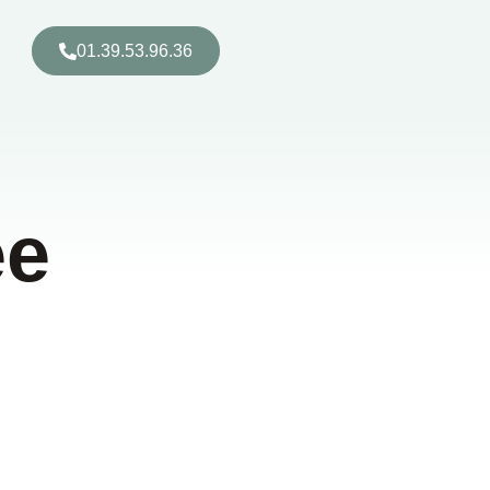
01.39.53.96.36
ée